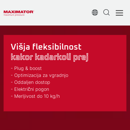
šja fleksibilnost
Višja fleksibilnost
kor kadarkoli prej
kakor kadarkoli prej
boost
Maximator X-TOWER je modularni kompresorski
acija za vgradnjo
sistem, namensko razvit za komprimiranje vodika
n dostop
pod pritiskom do 900 barov z merljivim
ni pogon
prostorninskim pretokom.
st do 10 kg/h