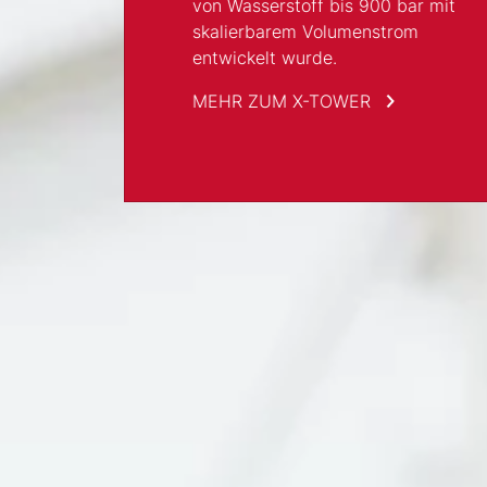
Hochdrucktechnolo
von Wasserstoff bis 900 bar mit
Gemeinsam entwickeln wir Innovationen im
skalierbarem Volumenstrom
MEHR ZU DEN P
Bereich Hochdrucktechnik & Wasserstoff.
entwickelt wurde.
Werde mit uns zum Zukunftsgestalter und
leiste Deinen Beitrag für nachhaltige Technologien.
MEHR ZUM X-TOWER
KARRIERE