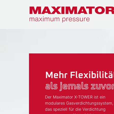
WEIL MAN GROSSE
Mehr Flexibilitä
Mit Sicher
ZIELE
als jemals zuvo
die richtig
AM BESTEN IM TEA
Entscheid
Der Maximator X-TOWER ist ein
modulares Gasverdichtungssystem,
ERREICHT
Maximum Pressure 
das speziell für die Verdichtung